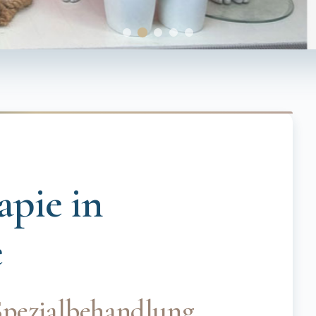
pie in
e
Spezialbehandlung