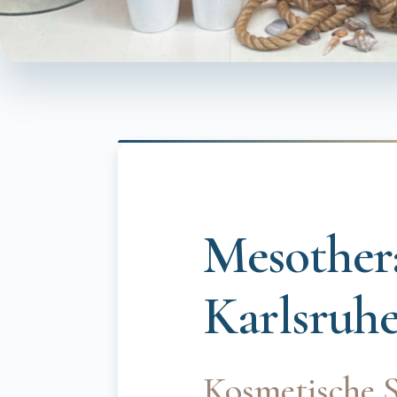
Mesothera
Karlsruh
Kosmetische 