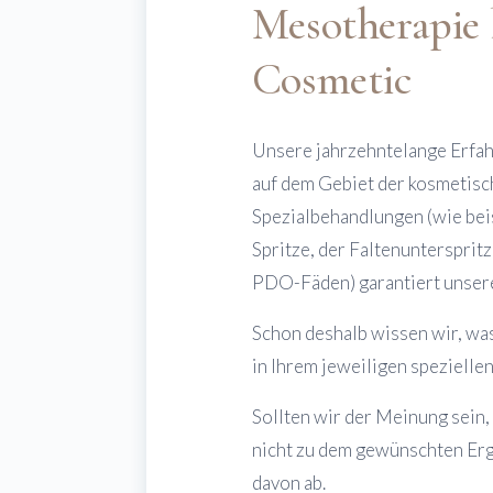
Mesotherapie
Cosmetic
Unsere jahrzehntelange Erfah
auf dem Gebiet der kosmetis
Spezialbehandlungen (wie bei
Spritze, der Faltenunterspritz
PDO-Fäden) garantiert unsere
Schon deshalb wissen wir, was 
in Ihrem jeweiligen speziellen
Sollten wir der Meinung sein,
nicht zu dem gewünschten Erge
davon ab.